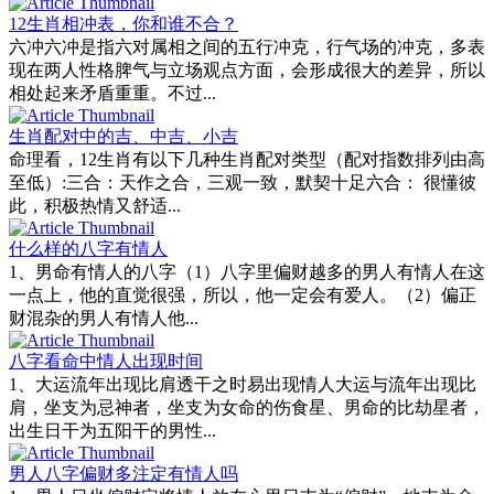
12生肖相冲表，你和谁不合？
六冲六冲是指六对属相之间的五行冲克，行气场的冲克，多表
现在两人性格脾气与立场观点方面，会形成很大的差异，所以
相处起来矛盾重重。不过...
生肖配对中的吉、中吉、小吉
命理看，12生肖有以下几种生肖配对类型（配对指数排列由高
至低）:三合：天作之合，三观一致，默契十足六合： 很懂彼
此，积极热情又舒适...
什么样的八字有情人
1、男命有情人的八字（1）八字里偏财越多的男人有情人在这
一点上，他的直觉很强，所以，他一定会有爱人。（2）偏正
财混杂的男人有情人他...
八字看命中情人出现时间
1、大运流年出现比肩透干之时易出现情人大运与流年出现比
肩，坐支为忌神者，坐支为女命的伤食星、男命的比劫星者，
出生日干为五阳干的男性...
男人八字偏财多注定有情人吗