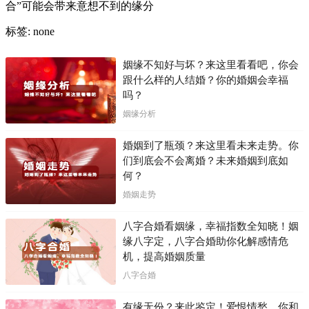
合”可能会带来意想不到的缘分
标签: none
姻缘不知好与坏？来这里看看吧，你会
跟什么样的人结婚？你的婚姻会幸福
吗？
姻缘分析
婚姻到了瓶颈？来这里看未来走势。你
们到底会不会离婚？未来婚姻到底如
何？
婚姻走势
八字合婚看姻缘，幸福指数全知晓！姻
缘八字定，八字合婚助你化解感情危
机，提高婚姻质量
八字合婚
有缘无份？来此鉴定！爱恨情愁，你和