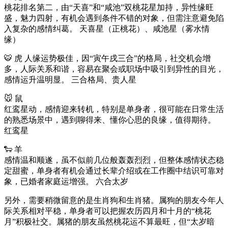
桃花排名第二，由“天喜”和“咸池”双桃花星加持，异性缘旺
盛，魅力四射，有机会遇到条件不错的对象，但需注意避免陷
入复杂的感情纠葛。 天喜星（正桃花）、咸池星（雾水情
缘）
🐯 虎 人缘运势极佳，因“寅午戌三合”的格局，社交机会增
多，人际关系和谐，容易在聚会或职场中吸引到异性的目光，
感情运升温明显。 三合格局、贵人星
🐭 鼠
红鸾星动，感情迎来转机，特别是单身者，很可能在日常生活
的熟悉场景中，遇到聊得来、懂你心思的良缘，值得期待。
红鸾星
🐑 羊
感情温和顺遂，虽不似前几位般轰轰烈烈，但整体感情状态稳
定甜蜜，单身者有机会通过长辈介绍或在工作圈中结识可靠对
象，已婚者家庭运增强。 六合太岁
另外，需要稍微留意的是生肖狗和生肖猪。属狗的朋友今年人
际关系相对平稳，单身者可以把握农历四月和十月的“桃花
月”积极社交。属猪的朋友虽然桃花运不算最旺，但“太岁暗