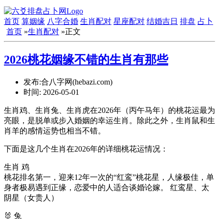
首页
算姻缘
八字合婚
生肖配对
星座配对
结婚吉日
排盘
占卜
首页
»
生肖配对
»正文
2026桃花姻缘不错的生肖有那些
发布:合八字网(hebazi.com)
时间:
2026-05-01
生肖鸡、生肖兔、生肖虎在2026年（丙午马年）的桃花运最为
亮眼，是脱单或步入婚姻的幸运生肖。除此之外，生肖鼠和生
肖羊的感情运势也相当不错。
下面是这几个生肖在2026年的详细桃花运情况：
生肖 鸡
桃花排名第一，迎来12年一次的“红鸾”桃花星，人缘极佳，单
身者极易遇到正缘，恋爱中的人适合谈婚论嫁。 红鸾星、太
阴星（女贵人）
🐰 兔