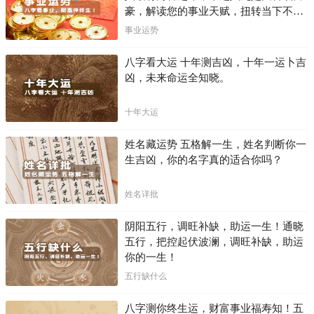
豪，解读您的事业天赋，扭转当下不利
困局！！
事业运势
八字看大运 十年测吉凶，十年一运卜吉
凶，未来命运全知晓。
十年大运
姓名藏运势 五格解一生，姓名判断你一
生吉凶，你的名字真的适合你吗？
姓名详批
阴阳五行，调旺补缺，助运一生！通晓
五行，把控起伏波澜，调旺补缺，助运
你的一生！
五行缺什么
八字测你终生运，财富事业福寿知！五