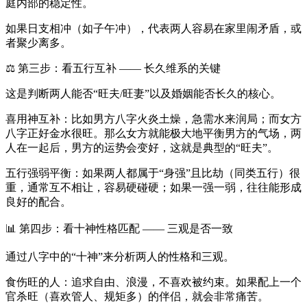
庭内部的稳定性。
如果日支相冲（如子午冲），代表两人容易在家里闹矛盾，或
者聚少离多。
⚖️ 第三步：看五行互补 —— 长久维系的关键
这是判断两人能否“旺夫/旺妻”以及婚姻能否长久的核心。
喜用神互补：比如男方八字火炎土燥，急需水来润局；而女方
八字正好金水很旺。那么女方就能极大地平衡男方的气场，两
人在一起后，男方的运势会变好，这就是典型的“旺夫”。
五行强弱平衡：如果两人都属于“身强”且比劫（同类五行）很
重，通常互不相让，容易硬碰硬；如果一强一弱，往往能形成
良好的配合。
📊 第四步：看十神性格匹配 —— 三观是否一致
通过八字中的“十神”来分析两人的性格和三观。
食伤旺的人：追求自由、浪漫，不喜欢被约束。如果配上一个
官杀旺（喜欢管人、规矩多）的伴侣，就会非常痛苦。