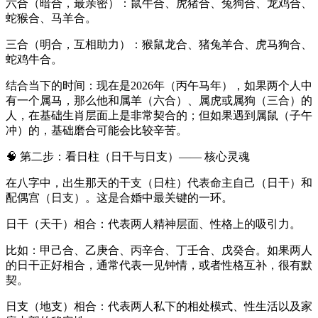
六合（暗合，最亲密）：鼠牛合、虎猪合、兔狗合、龙鸡合、
蛇猴合、马羊合。
三合（明合，互相助力）：猴鼠龙合、猪兔羊合、虎马狗合、
蛇鸡牛合。
结合当下的时间：现在是2026年（丙午马年），如果两个人中
有一个属马，那么他和属羊（六合）、属虎或属狗（三合）的
人，在基础生肖层面上是非常契合的；但如果遇到属鼠（子午
冲）的，基础磨合可能会比较辛苦。
🧠 第二步：看日柱（日干与日支）—— 核心灵魂
在八字中，出生那天的干支（日柱）代表命主自己（日干）和
配偶宫（日支）。这是合婚中最关键的一环。
日干（天干）相合：代表两人精神层面、性格上的吸引力。
比如：甲己合、乙庚合、丙辛合、丁壬合、戊癸合。如果两人
的日干正好相合，通常代表一见钟情，或者性格互补，很有默
契。
日支（地支）相合：代表两人私下的相处模式、性生活以及家