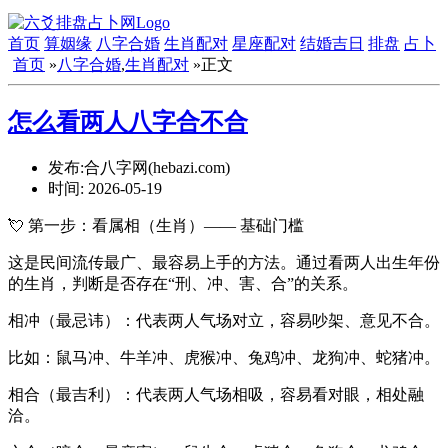
首页
算姻缘
八字合婚
生肖配对
星座配对
结婚吉日
排盘
占卜
首页
»
八字合婚
,
生肖配对
»正文
怎么看两人八字合不合
发布:合八字网(hebazi.com)
时间:
2026-05-19
💘 第一步：看属相（生肖）—— 基础门槛
这是民间流传最广、最容易上手的方法。通过看两人出生年份
的生肖，判断是否存在“刑、冲、害、合”的关系。
相冲（最忌讳）：代表两人气场对立，容易吵架、意见不合。
比如：鼠马冲、牛羊冲、虎猴冲、兔鸡冲、龙狗冲、蛇猪冲。
相合（最吉利）：代表两人气场相吸，容易看对眼，相处融
洽。