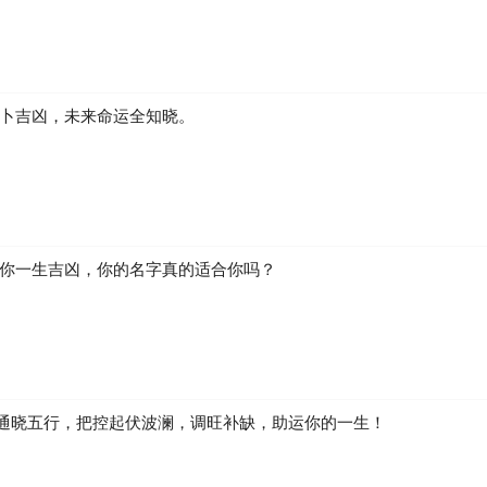
运卜吉凶，未来命运全知晓。
断你一生吉凶，你的名字真的适合你吗？
通晓五行，把控起伏波澜，调旺补缺，助运你的一生！