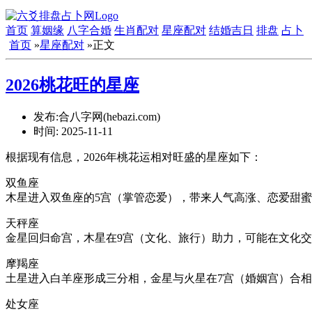
首页
算姻缘
八字合婚
生肖配对
星座配对
结婚吉日
排盘
占卜
首页
»
星座配对
»正文
2026桃花旺的星座
发布:合八字网(hebazi.com)
时间:
2025-11-11
根据现有信息，2026年桃花运相对旺盛的星座如下：
双鱼座
木星进入双鱼座的5宫（掌管恋爱），带来人气高涨、恋爱甜
天秤座
金星回归命宫，木星在9宫（文化、旅行）助力，可能在文化
摩羯座
土星进入白羊座形成三分相，金星与火星在7宫（婚姻宫）合
处女座