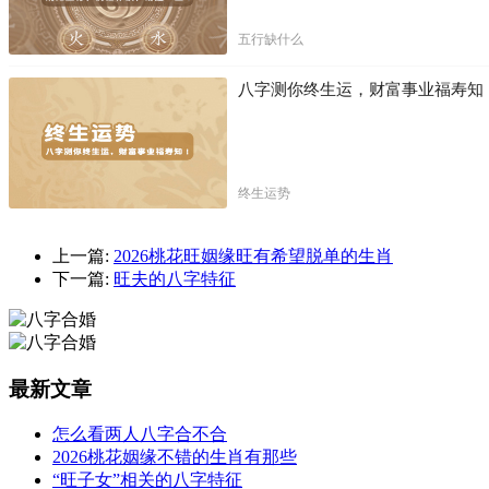
五行缺什么
八字测你终生运，财富事业福寿知
终生运势
上一篇:
2026桃花旺姻缘旺有希望脱单的生肖
下一篇:
旺夫的八字特征
最新文章
怎么看两人八字合不合
2026桃花姻缘不错的生肖有那些
“旺子女”相关的八字特征