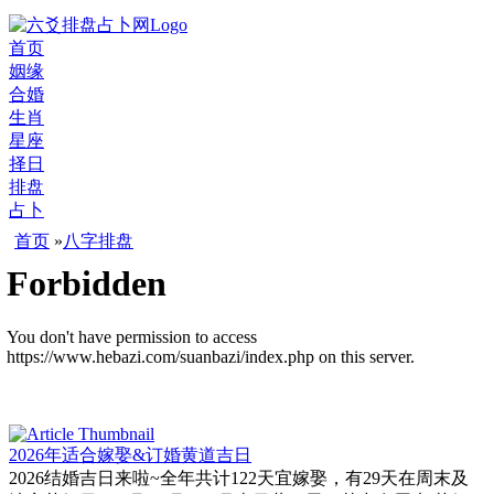
首页
姻缘
合婚
生肖
星座
择日
排盘
占卜
首页
»
八字排盘
2026年适合嫁娶&订婚黄道吉日
2026结婚吉日来啦~全年共计122天宜嫁娶，有29天在周末及