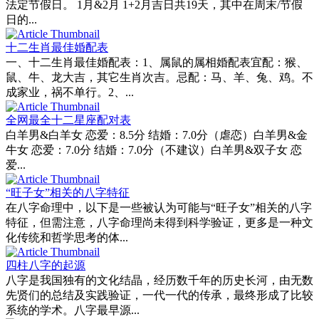
法定节假日。 1月&2月 1+2月吉日共19天，其中在周末/节假
日的...
十二生肖最佳婚配表
一、十二生肖最佳婚配表：1、属鼠的属相婚配表宜配：猴、
鼠、牛、龙大吉，其它生肖次吉。忌配：马、羊、兔、鸡。不
成家业，祸不单行。2、...
全网最全十二星座配对表
白羊男&白羊女 恋爱：8.5分 结婚：7.0分（虐恋）白羊男&金
牛女 恋爱：7.0分 结婚：7.0分（不建议）白羊男&双子女 恋
爱...
“旺子女”相关的八字特征
在八字命理中，以下是一些被认为可能与“旺子女”相关的八字
特征，但需注意，八字命理尚未得到科学验证，更多是一种文
化传统和哲学思考的体...
四柱八字的起源
八字是我国独有的文化结晶，经历数千年的历史长河，由无数
先贤们的总结及实践验证，一代一代的传承，最终形成了比较
系统的学术。八字最早源...